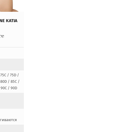
NE KATIA
ге
 75C / 75D /
 80D / 85C /
 90C / 90D
егиваются