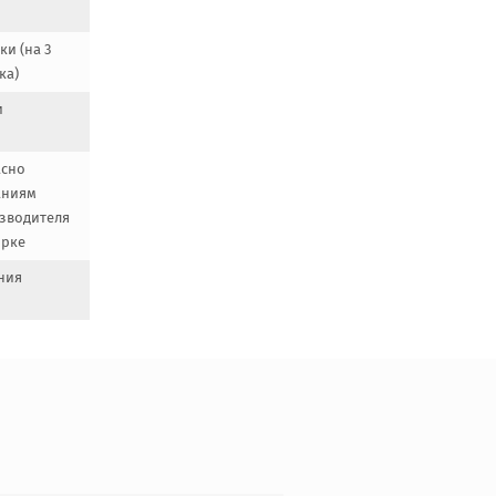
и (на 3
ка)
и
асно
аниям
зводителя
ирке
ния