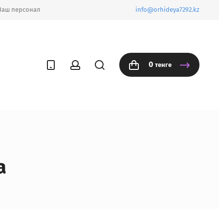
Наш персонал
info@orhideya7292.kz
0
тенге
a