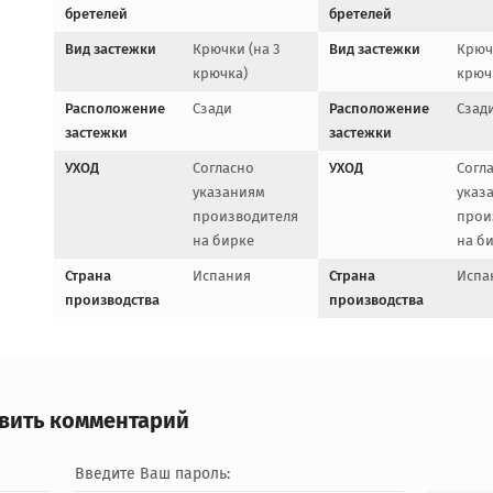
бретелей
бретелей
Вид застежки
Крючки (на 3
Вид застежки
Крючк
крючка)
крюч
Расположение
Сзади
Расположение
Сзад
застежки
застежки
УХОД
Согласно
УХОД
Согл
указаниям
указ
производителя
прои
на бирке
на б
Страна
Испания
Страна
Испа
производства
производства
авить комментарий
Введите Ваш пароль: