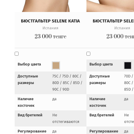
БЮСТГАЛЬТЕР SELENE KATIA
БЮСТГАЛЬТЕР SELE
Испания
Испания
23 000
тенге
23 000
тен
Выбор цвета
Выбор цвета
Доступные
75C / 75D / 80C /
Доступные
70D /
размеры
80D / 85C / 85D /
размеры
80C /
90C / 90D
85D /
Наличие
да
Наличие
да
косточек
косточек
Вид бретелей
Не
Вид бретелей
Не
отстегиваются
отст
Регулирование
да
Регулирование
да