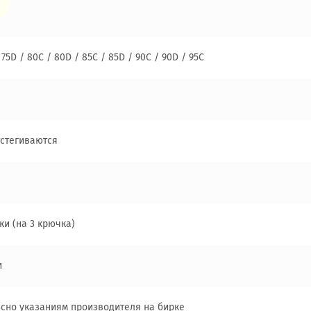
 75D / 80C / 80D / 85C / 85D / 90C / 90D / 95C
тстегиваются
ки (на 3 крючка)
и
асно указаниям производителя на бирке