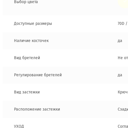
Выбор цвета
Доступные размеры
70D /
Наличие косточек
да
Вид бретелей
Не о
Регулирование бретелей
да
Вид застежки
Крюч
Расположение застежки
Сзад
УХОД
Согл