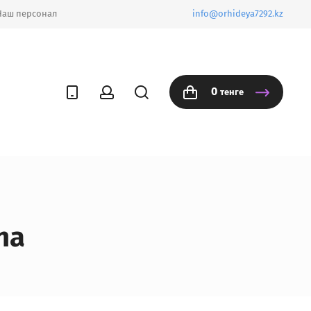
Наш персонал
info@orhideya7292.kz
0
тенге
na