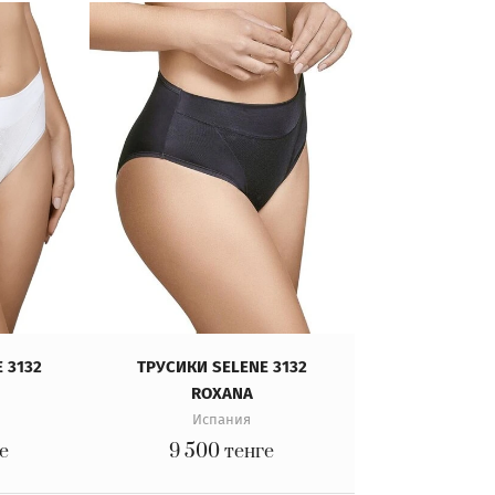
 3132
ТРУСИКИ SELENE 3132
ROXANA
Испания
е
9 500
тенге