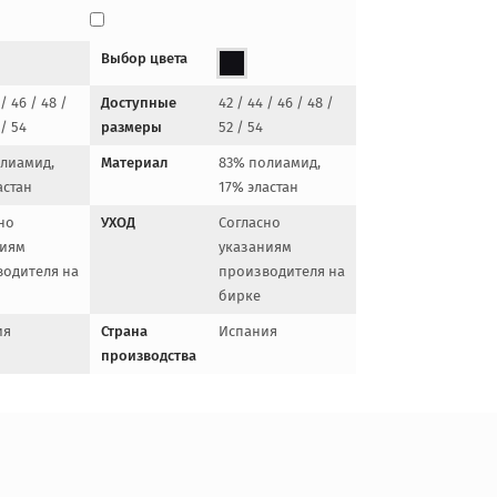
Выбор цвета
 / 46 / 48 /
Доступные
42 / 44 / 46 / 48 /
 / 54
размеры
52 / 54
лиамид,
Материал
83% полиамид,
астан
17% эластан
но
УХОД
Согласно
ниям
указаниям
одителя на
производителя на
бирке
ия
Страна
Испания
производства