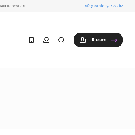
Наш персонал
info@orhideya7292.kz
0
тенге