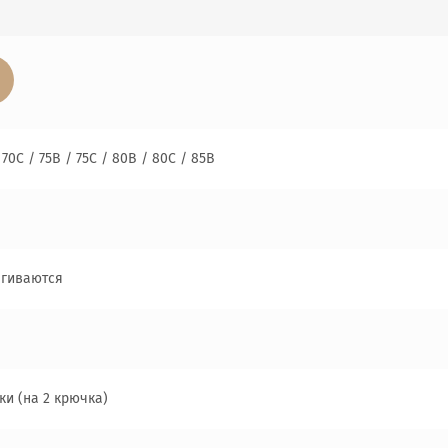
 70C / 75B / 75C / 80B / 80C / 85B
егиваются
ки (на 2 крючка)