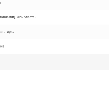
и
полиамид, 20% эластан
ая стирка
ина