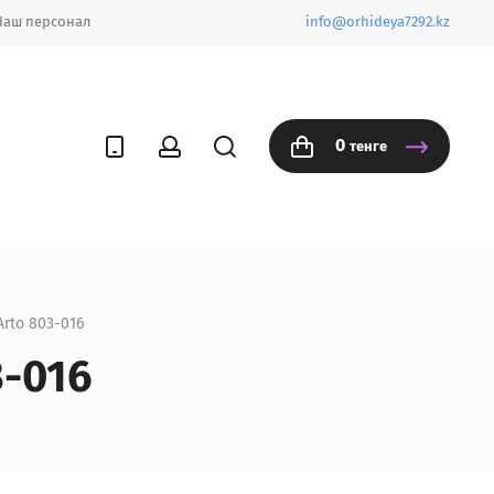
Наш персонал
info@orhideya7292.kz
0
тенге
Arto 803-016
3-016