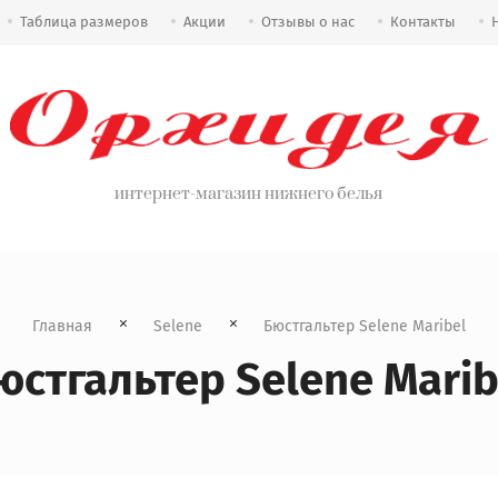
Таблица размеров
Акции
Отзывы о нас
Контакты
интернет-магазин нижнего белья
Главная
Selene
  Бюстгальтер Selene Maribel
юстгальтер Selene Marib