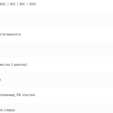
 80C / 85C / 90C / 100C
тстегиваются
ки (на 3 крючка)
и
полиамид, 9% эластан
ая стирка