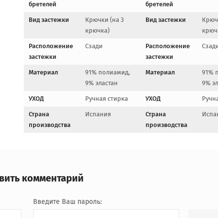
бретелей
бретелей
Вид застежки
Крючки (на 3
Вид застежки
Крючк
крючка)
крюч
Расположение
Сзади
Расположение
Сзад
застежки
застежки
Материал
91% полиамид,
Материал
91% 
9% эластан
9% э
УХОД
Ручная стирка
УХОД
Ручн
Страна
Испания
Страна
Испа
производства
производства
авить комментарий
Введите Ваш пароль: