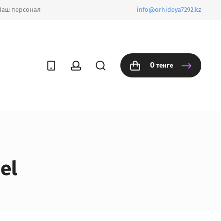
Наш персонал
info@orhideya7292.kz
0
тенге
el