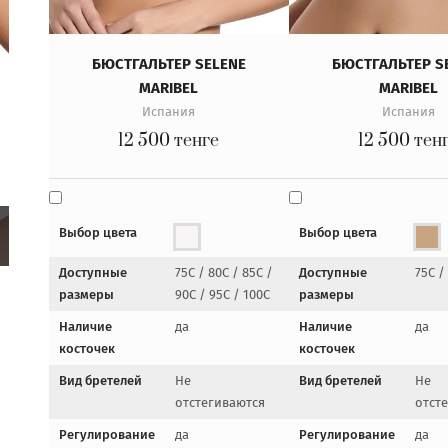
БЮСТГАЛЬТЕР SELENE
БЮСТГАЛЬТЕР S
MARIBEL
MARIBEL
Испания
Испания
12 500
тенге
12 500
тен
Выбор цвета
Выбор цвета
Доступные
75C / 80C / 85C /
Доступные
75C /
размеры
90C / 95C / 100C
размеры
Наличие
да
Наличие
да
косточек
косточек
Вид бретелей
Не
Вид бретелей
Не
отстегиваются
отст
Регулирование
да
Регулирование
да