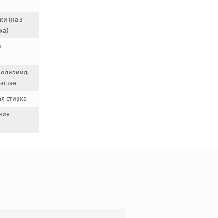
и (на 3
ка)
и
полиамид,
ластан
ая стирка
ния