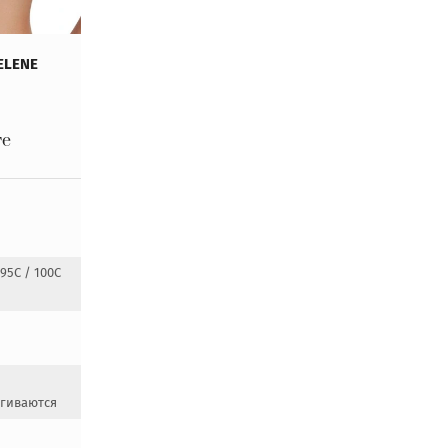
ELENE
ге
 95C / 100C
егиваются