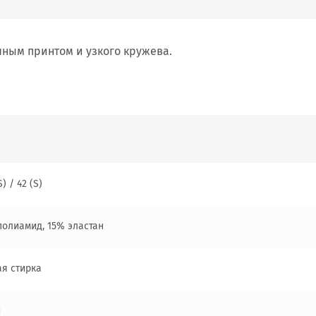
чным принтом и узкого кружева.
S) / 42 (S)
полиамид, 15% эластан
ая стирка
й