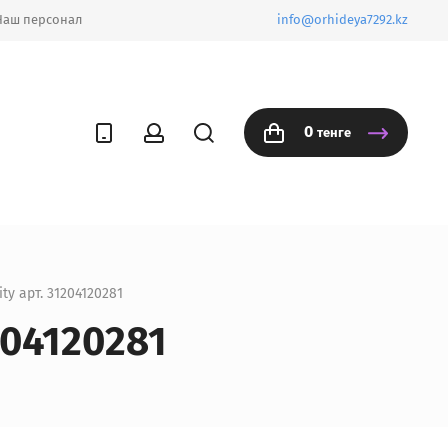
Наш персонал
info@orhideya7292.kz
0
тенге
ity арт. 31204120281
204120281