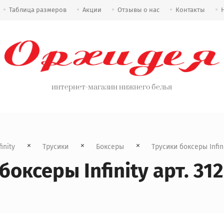
Таблица размеров
Акции
Отзывы о нас
Контакты
интернет-магазин нижнего белья
finity
Трусики
Боксеры
  Трусики боксеры Infin
боксеры Infinity арт. 31