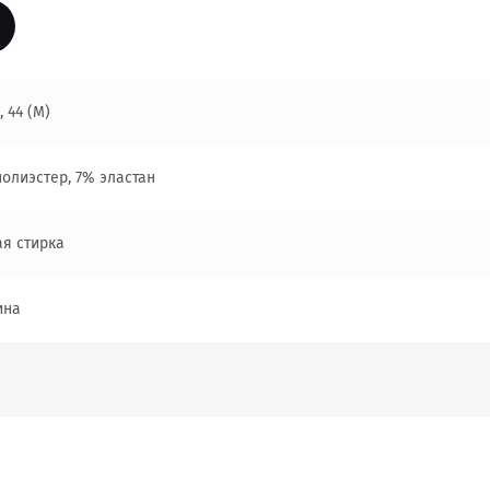
, 44 (M)
олиэстер, 7% эластан
ая стирка
ина