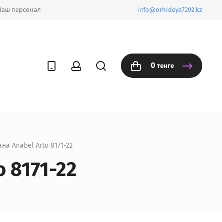
Наш персонал
info@orhideya7292.kz
0
тенге
на Anabel Arto 8171-22
 8171-22