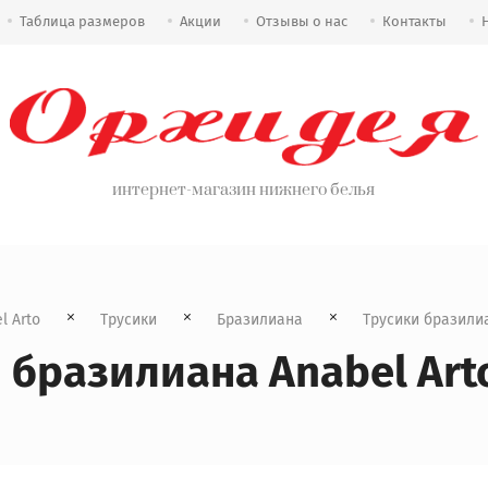
Таблица размеров
Акции
Отзывы о нас
Контакты
интернет-магазин нижнего белья
l Arto
Трусики
Бразилиана
  Трусики бразилиа
 бразилиана Anabel Arto